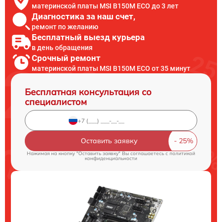
материнской платы MSI B150M ECO до 3 лет
Диагностика за наш счет,
ремонт по желанию
Бесплатный выезд курьера
в день обращения
Срочный ремонт
материнской платы MSI B150M ECO от 35 минут
Бесплатная консультация со
специалистом
Оставить заявку
Нажимая на кнопку "Оставить заявку" Вы соглашаетесь c
политикой
конфиденциальности