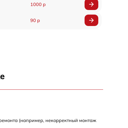
1000 р
90 р
150 р
же
 ремонта (например, некорректный монтаж