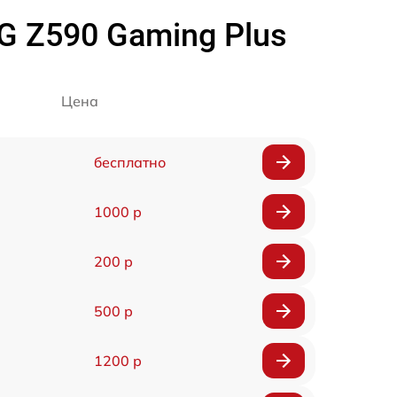
 Z590 Gaming Plus
Цена
бесплатно
1000 р
200 р
500 р
1200 р