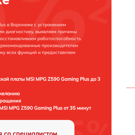
us в Воронеже с устранением
м диагностику, выявляем причины
восстанавливаем работоспособность
и рекомендованные производителем
рку всех функций и предоставляем
кой платы MSI MPG Z590 Gaming Plus до 3
 желанию
бращения
MSI MPG Z590 Gaming Plus от 35 минут
я со специалистом