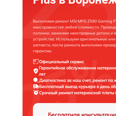
Выполняем ремонт MSI MPG Z590 Gaming Pl
неисправностей любой сложности. Проводи
поломки, заменяем неисправные детали и 
устройства. Используем оригинальные ил
запчасти, после ремонта выполняем прове
гарантию.
Официальный сервис
Гарантийное обслуживание
материнс
лет
Диагностика за наш счет,
ремонт по
Бесплатный выезд курьера
в день о
Срочный ремонт
материнской платы 
Бесплатная консультаци